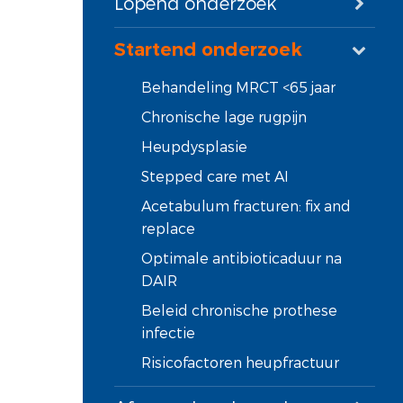
Lopend onderzoek
Startend onderzoek
Behandeling MRCT <65 jaar
Chronische lage rugpijn
Heupdysplasie
Stepped care met AI
Acetabulum fracturen: fix and
replace
Optimale antibioticaduur na
DAIR
Beleid chronische prothese
infectie
Risicofactoren heupfractuur