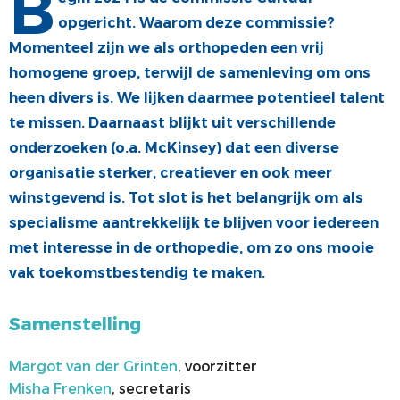
B
opgericht. Waarom deze commissie?
ALV
VACATUREBANK
Momenteel zijn we als orthopeden een vrij
PRIJZEN EN LEZINGEN
PERSCONTACT
homogene groep, terwijl de samenleving om ons
STATUTEN EN REGLEMENTEN
PATIËNTENVOORLICHTING
heen divers is. We lijken daarmee potentieel talent
te missen. Daarnaast blijkt uit verschillende
MEDISCHE INDUSTRIE
onderzoeken (o.a. McKinsey) dat een diverse
GEDRAGSREGELS
organisatie sterker, creatiever en ook meer
winstgevend is. Tot slot is het belangrijk om als
specialisme aantrekkelijk te blijven voor iedereen
met interesse in de orthopedie, om zo ons mooie
vak toekomstbestendig te maken.
Samenstelling
Margot van der Grinten
, voorzitter
Misha Frenken
, secretaris