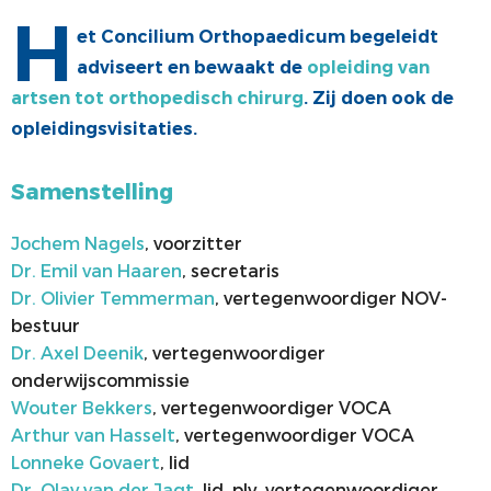
H
ALV
VACATUREBANK
et Concilium Orthopaedicum begeleidt
adviseert en bewaakt de
opleiding van
PRIJZEN EN LEZINGEN
PERSCONTACT
artsen tot orthopedisch chirurg
. Zij doen ook de
STATUTEN EN REGLEMENTEN
PATIËNTENVOORLICHTING
opleidingsvisitaties.
MEDISCHE INDUSTRIE
Samenstelling
GEDRAGSREGELS
Jochem Nagels
, voorzitter
Dr. Emil van Haaren
, secretaris
Dr. Olivier Temmerman
, vertegenwoordiger NOV-
bestuur
Dr. Axel Deenik
, vertegenwoordiger
onderwijscommissie
Wouter Bekkers
, vertegenwoordiger VOCA
Arthur van Hasselt
, vertegenwoordiger VOCA
Lonneke Govaert
, lid
Dr. Olav van der Jagt
, lid, plv. vertegenwoordiger