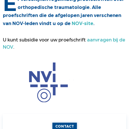
E
orthopedische traumatologie. Alle
ALV
VACATUREBANK
proefschriften die de afgelopen jaren verschenen
PRIJZEN EN LEZINGEN
PERSCONTACT
van NOV-leden vindt u op de
NOV-site
.
STATUTEN EN REGLEMENTEN
PATIËNTENVOORLICHTING
U kunt subsidie voor uw proefschrift
aanvragen bij de
MEDISCHE INDUSTRIE
NOV
.
GEDRAGSREGELS
CONTACT