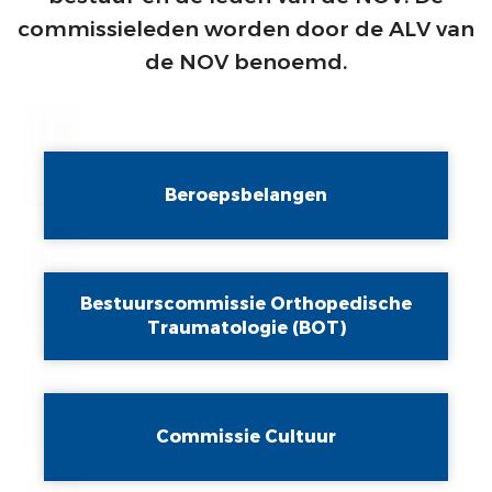
commissieleden worden door de ALV van
ALV
VACATUREBANK
de NOV benoemd.
PRIJZEN EN LEZINGEN
PERSCONTACT
STATUTEN EN REGLEMENTEN
PATIËNTENVOORLICHTING
MEDISCHE INDUSTRIE
Beroepsbelangen
GEDRAGSREGELS
Bestuurscommissie Orthopedische
Traumatologie (BOT)
Commissie Cultuur