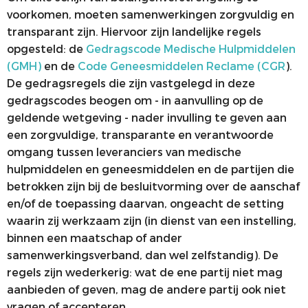
voorkomen, moeten samenwerkingen zorgvuldig en
ALV
VACATUREBANK
transparant zijn. Hiervoor zijn landelijke regels
PRIJZEN EN LEZINGEN
PERSCONTACT
opgesteld: de
Gedragscode Medische Hulpmiddelen
(GMH)
en de
Code Geneesmiddelen Reclame (CGR
).
STATUTEN EN REGLEMENTEN
PATIËNTENVOORLICHTING
De gedragsregels die zijn vastgelegd in deze
gedragscodes beogen om - in aanvulling op de
MEDISCHE INDUSTRIE
geldende wetgeving - nader invulling te geven aan
GEDRAGSREGELS
een zorgvuldige, transparante en verantwoorde
omgang tussen leveranciers van medische
hulpmiddelen en geneesmiddelen en de partijen die
betrokken zijn bij de besluitvorming over de aanschaf
en/of de toepassing daarvan, ongeacht de setting
waarin zij werkzaam zijn (in dienst van een instelling,
binnen een maatschap of ander
samenwerkingsverband, dan wel zelfstandig). De
regels zijn wederkerig: wat de ene partij niet mag
aanbieden of geven, mag de andere partij ook niet
vragen of accepteren.