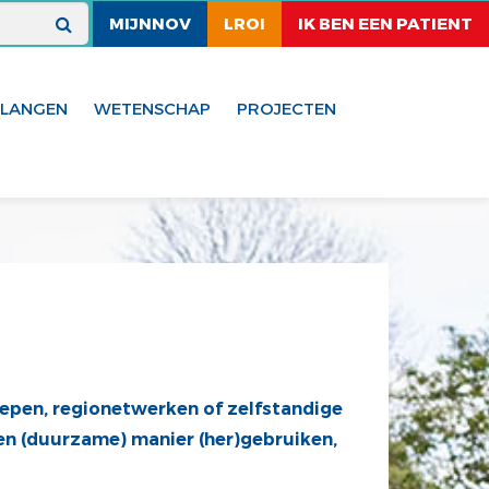
MIJNNOV
LROI
IK BEN EEN PATIENT
ELANGEN
WETENSCHAP
PROJECTEN
oepen, regionetwerken of zelfstandige
en (duurzame) manier (her)gebruiken,