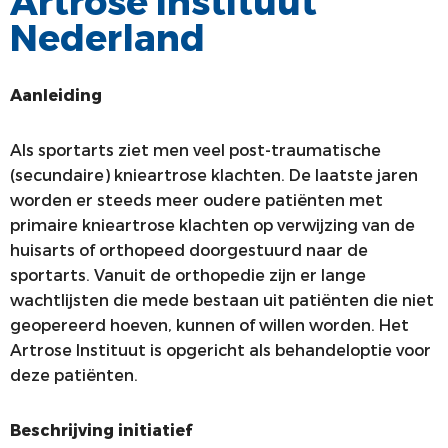
Artrose Instituut
Nederland
ALV
VACATUREBANK
PRIJZEN EN LEZINGEN
PERSCONTACT
Aanleiding
STATUTEN EN REGLEMENTEN
PATIËNTENVOORLICHTING
MEDISCHE INDUSTRIE
Als sportarts ziet men veel post-traumatische
(secundaire) knieartrose klachten. De laatste jaren
GEDRAGSREGELS
worden er steeds meer oudere patiënten met
primaire knieartrose klachten op verwijzing van de
huisarts of orthopeed doorgestuurd naar de
sportarts. Vanuit de orthopedie zijn er lange
wachtlijsten die mede bestaan uit patiënten die niet
geopereerd hoeven, kunnen of willen worden. Het
Artrose Instituut is opgericht als behandeloptie voor
deze patiënten.
Beschrijving initiatief