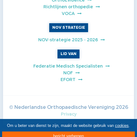
OrthoEvidence
Richtlijnen orthopedie
VOCA
NOV STRATEGIE
NOV-strategie 2025 - 2026
LID VAN
Federatie Medisch Specialisten
NOF
EFORT
© Nederlandse Orthopaedische Vereniging
2026
Privacy
Om u beter van dienst te zijn, maakt de website gebruik van
cookies
.
bericht verbergen