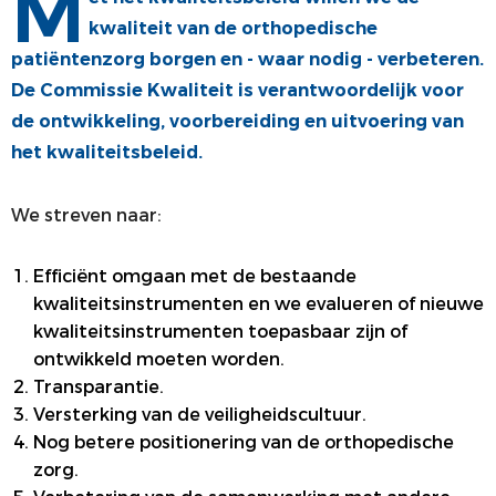
M
kwaliteit van de orthopedische
ALV
VACATUREBANK
patiëntenzorg borgen en - waar nodig - verbeteren.
PRIJZEN EN LEZINGEN
PERSCONTACT
De Commissie Kwaliteit is verantwoordelijk voor
STATUTEN EN REGLEMENTEN
PATIËNTENVOORLICHTING
de ontwikkeling, voorbereiding en uitvoering van
het kwaliteitsbeleid.
MEDISCHE INDUSTRIE
GEDRAGSREGELS
We streven naar:
Efficiënt omgaan met de bestaande
kwaliteitsinstrumenten en we evalueren of nieuwe
kwaliteitsinstrumenten toepasbaar zijn of
ontwikkeld moeten worden.
Transparantie.
Versterking van de veiligheidscultuur.
Nog betere positionering van de orthopedische
zorg.