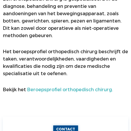
diagnose, behandeling en preventie van
ALV
VACATUREBANK
aandoeningen van het bewegingsapparaat, zoals
PRIJZEN EN LEZINGEN
PERSCONTACT
botten, gewrichten, spieren, pezen en ligamenten.
Dit kan zowel door operatieve als niet-operatieve
STATUTEN EN REGLEMENTEN
PATIËNTENVOORLICHTING
methoden gebeuren.
MEDISCHE INDUSTRIE
Het beroepsprofiel orthopedisch chirurg beschrijft de
GEDRAGSREGELS
taken, verantwoordelijkheden, vaardigheden en
kwalificaties die nodig zijn om deze medische
specialisatie uit te oefenen.
Bekijk het
Beroepsprofiel orthopedisch chirurg.
CONTACT