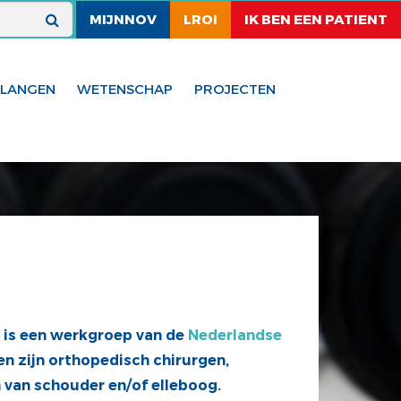
MIJNNOV
LROI
IK BEN EEN PATIENT
ELANGEN
WETENSCHAP
PROJECTEN
 is een werkgroep van de
Nederlandse
en zijn orthopedisch chirurgen,
 van schouder en/of elleboog.