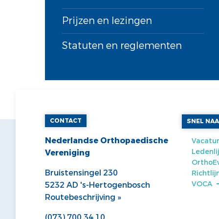
Prijzen en lezingen
Statuten en reglementen
CONTACT
SNEL NA
Nederlandse Orthopaedische
Vacatur
Ledenli
Vereniging
OrthoE
Bruistensingel 230
Richtli
VOCA
5232 AD 's-Hertogenbosch
Routebeschrijving »
(073) 700 34 10