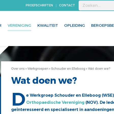
PROEFSCHRIFTEN
CONTACT
R
VERENIGING
KWALITEIT
OPLEIDING
BEROEPSB
Over ons
Werkgroepen
Schouder en Elleboog
Wat doen we?
Wat doen we?
D
e Werkgroep Schouder en Elleboog (WSE)
Orthopaedische Vereniging
(NOV). De led
geïnteresseerd en specialiseert in aandoeningen