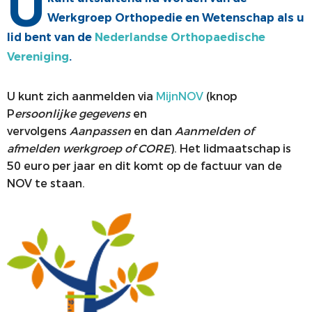
U
Werkgroep Orthopedie en Wetenschap als u
ALV
VACATUREBANK
lid bent van de
Nederlandse Orthopaedische
PRIJZEN EN LEZINGEN
PERSCONTACT
Vereniging
.
STATUTEN EN REGLEMENTEN
PATIËNTENVOORLICHTING
U kunt zich aanmelden via
MijnNOV
(knop
MEDISCHE INDUSTRIE
P
ersoonlijke gegevens
en
vervolgens
Aanpassen
en
dan
Aanmelden of
GEDRAGSREGELS
afmelden werkgroep of CORE
). Het lidmaatschap is
50 euro per jaar en dit komt op de factuur van de
NOV te staan.