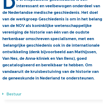
D
interessant en veelbewogen onderdeel van
ALV
VACATUREBANK
de Nederlandse medische geschiedenis. Het doel
PRIJZEN EN LEZINGEN
PERSCONTACT
van de werkgroep Geschiedenis is om in het belang
STATUTEN EN REGLEMENTEN
PATIËNTENVOORLICHTING
van de NOV als koninklijke wetenschappelijke
vereniging de historie van één van de oudste
MEDISCHE INDUSTRIE
herkenbaar omschreven specialismen, met een
GEDRAGSREGELS
belangrijke geschiedenis ook in de internationale
ontwikkeling (denk bijvoorbeeld aan Mathijssen,
Van Nes, de Anna-kliniek en Van Rens), goed
gecatalogiseerd en bereikbaar te hebben. Om
vandaaruit de kruisbestuiving van de historie van
de geneeskunde in Nederland te ondersteunen.
Bestuur