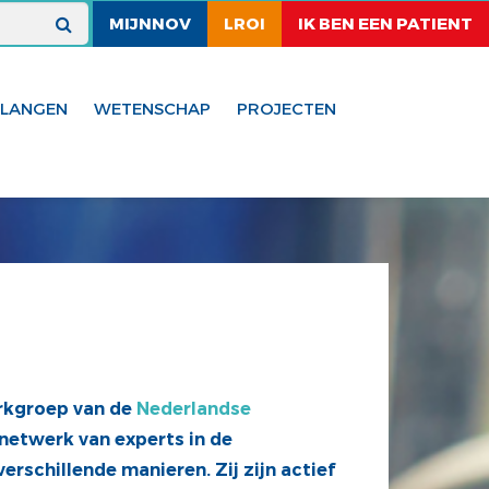
MIJNNOV
LROI
IK BEN EEN PATIENT
ELANGEN
WETENSCHAP
PROJECTEN
rkgroep van de
Nederlandse
netwerk van experts in de
erschillende manieren. Zij zijn actief