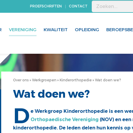
PROEFSCHRIFTEN
CONTACT
R
VERENIGING
KWALITEIT
OPLEIDING
BEROEPSB
Over ons
Werkgroepen
Kinderorthopedie
Wat doen we?
Wat doen we?
D
e Werkgroep Kinderorthopedie is een we
Orthopaedische Vereniging
(NOV) en een 
kinderorthopedie. De leden delen hun kennis op v