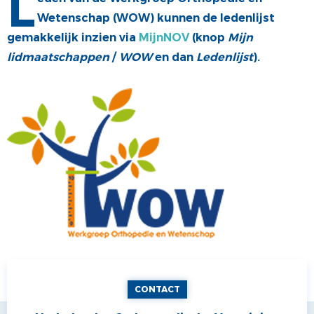
L
Wetenschap (WOW) kunnen de ledenlijst
ALV
VACATUREBANK
gemakkelijk inzien via
MijnNOV
(knop
Mijn
PRIJZEN EN LEZINGEN
PERSCONTACT
lidmaatschappen
/
WOW
en dan
Ledenlijst
).
STATUTEN EN REGLEMENTEN
PATIËNTENVOORLICHTING
MEDISCHE INDUSTRIE
GEDRAGSREGELS
CONTACT