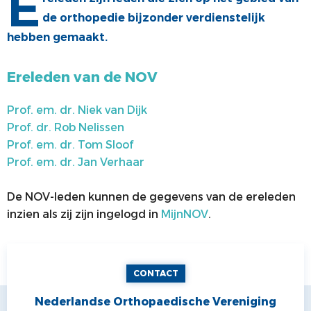
E
de orthopedie bijzonder verdienstelijk
ALV
VACATUREBANK
hebben gemaakt.
PRIJZEN EN LEZINGEN
PERSCONTACT
Ereleden van de NOV
STATUTEN EN REGLEMENTEN
PATIËNTENVOORLICHTING
MEDISCHE INDUSTRIE
Prof. em. dr. Niek van Dijk
Prof. dr. Rob Nelissen
GEDRAGSREGELS
Prof. em. dr. Tom Sloof
Prof. em. dr. Jan Verhaar
De NOV-leden kunnen de gegevens van de ereleden
inzien als zij zijn ingelogd in
MijnNOV
.
CONTACT
Nederlandse Orthopaedische Vereniging