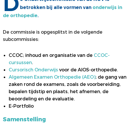
D
betrokken bij alle vormen van
onderwijs in
ALV
VACATUREBANK
de orthopedie
.
PRIJZEN EN LEZINGEN
PERSCONTACT
STATUTEN EN REGLEMENTEN
PATIËNTENVOORLICHTING
De commissie is opgesplitst in de volgende
subcommissies:
MEDISCHE INDUSTRIE
GEDRAGSREGELS
CCOC; inhoud en organisatie van de
CCOC-
cursussen
.
Cursorisch Onderwijs
voor de AIOS-orthopedie.
Algemeen Examen Orthopedie (AEO)
; de gang van
zaken rond de examens, zoals de voorbereiding,
bepalen tijdstip en plaats, het afnemen, de
beoordeling en de evaluatie.
E-Portfolio
Samenstelling