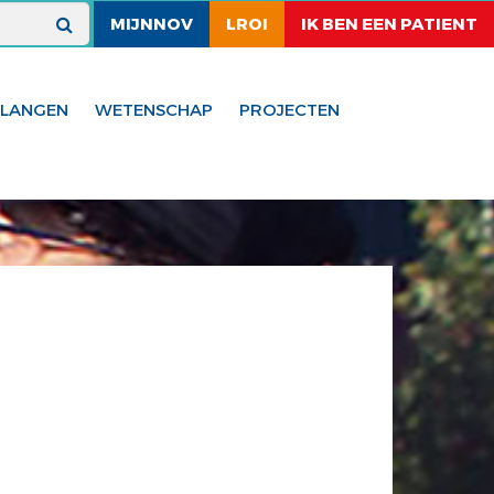
MIJNNOV
LROI
IK BEN EEN PATIENT
ELANGEN
WETENSCHAP
PROJECTEN