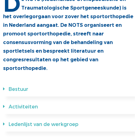
D
Traumatologische Sportgeneeskunde) is
ALV
VACATUREBANK
het overlegorgaan voor zover het sportorthopedie
PRIJZEN EN LEZINGEN
PERSCONTACT
in Nederland aangaat. De NOTS organiseert en
STATUTEN EN REGLEMENTEN
PATIËNTENVOORLICHTING
promoot sportorthopedie, streeft naar
consensusvorming van de behandeling van
MEDISCHE INDUSTRIE
sportletsels en bespreekt literatuur en
GEDRAGSREGELS
congresresultaten op het gebied van
sportorthopedie.
Bestuur
Activiteiten
Ledenlijst van de werkgroep