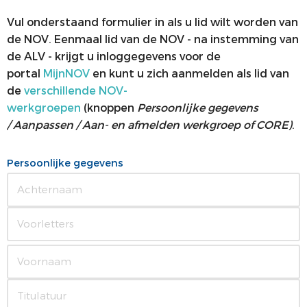
ALV
VACATUREBANK
Vul onderstaand formulier in als u lid wilt worden van
de NOV. Eenmaal lid van de NOV - na instemming van
PRIJZEN EN LEZINGEN
PERSCONTACT
de ALV - krijgt u inloggegevens voor de
portal
MijnNOV
en kunt u zich aanmelden als lid van
STATUTEN EN REGLEMENTEN
PATIËNTENVOORLICHTING
de
verschillende NOV-
MEDISCHE INDUSTRIE
werkgroepen
(knoppen
Persoonlijke gegevens
/
Aanpassen / Aan- en afmelden werkgroep of CORE)
.
GEDRAGSREGELS
Persoonlijke gegevens