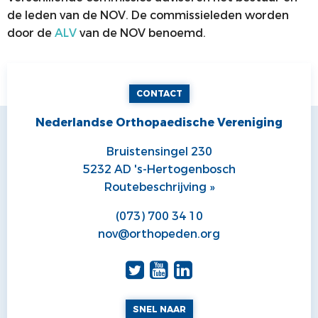
de leden van de NOV. De commissieleden worden
ALV
VACATUREBANK
door de
ALV
van de NOV benoemd.
PRIJZEN EN LEZINGEN
PERSCONTACT
STATUTEN EN REGLEMENTEN
PATIËNTENVOORLICHTING
CONTACT
MEDISCHE INDUSTRIE
Nederlandse Orthopaedische Vereniging
GEDRAGSREGELS
Bruistensingel 230
5232 AD 's-Hertogenbosch
Routebeschrijving »
(073) 700 34 10
nov@orthopeden.org
SNEL NAAR