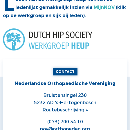
L
ledenlijst gemakkelijk inzien via
MijnNOV
(klik
ALV
VACATUREBANK
op de werkgroep en kijk bij leden
).
PRIJZEN EN LEZINGEN
PERSCONTACT
STATUTEN EN REGLEMENTEN
PATIËNTENVOORLICHTING
MEDISCHE INDUSTRIE
GEDRAGSREGELS
CONTACT
Nederlandse Orthopaedische Vereniging
Bruistensingel 230
5232 AD 's-Hertogenbosch
Routebeschrijving »
(073) 700 34 10
nov@orthopeden.org