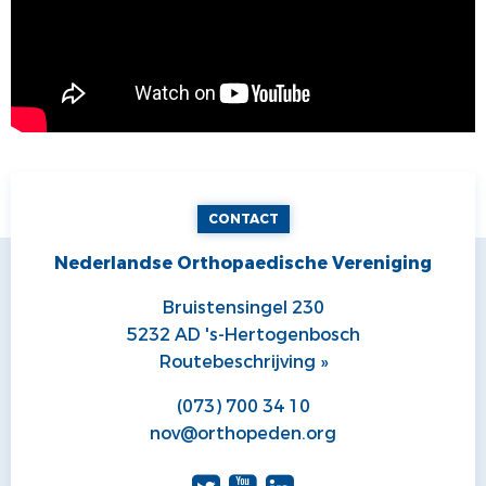
CONTACT
Nederlandse Orthopaedische Vereniging
Bruistensingel 230
5232 AD 's-Hertogenbosch
Routebeschrijving »
(073) 700 34 10
nov@orthopeden.org