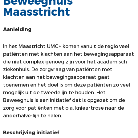
Beweeghuis
Maasstricht
ALV
VACATUREBANK
PRIJZEN EN LEZINGEN
PERSCONTACT
Aanleiding
STATUTEN EN REGLEMENTEN
PATIËNTENVOORLICHTING
MEDISCHE INDUSTRIE
In het Maastricht UMC+ komen vanuit de regio veel
patiënten met klachten aan het bewegingsapparaat
GEDRAGSREGELS
die niet complex genoeg zijn voor het academisch
ziekenhuis. De zorgvraag van patiënten met
klachten aan het bewegingsapparaat gaat
toenemen en het doel is om deze patiënten zo veel
mogelijk uit de tweedelijn te houden. Het
Beweeghuis is een initiatief dat is opgezet om de
zorg voor patiënten met o.a. knieartrose naar de
anderhalve-lijn te halen.
Beschrijving initiatief