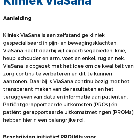
Kliniek ViaSana
ALV
VACATUREBANK
Aanleiding
PRIJZEN EN LEZINGEN
PERSCONTACT
STATUTEN EN REGLEMENTEN
PATIËNTENVOORLICHTING
Kliniek ViaSana is een zelfstandige kliniek
gespecialiseerd in pijn- en bewegingsklachten.
MEDISCHE INDUSTRIE
ViaSana heeft daarbij vijf expertisegebieden: knie,
GEDRAGSREGELS
heup, schouder en arm, voet en enkel, rug en nek.
ViaSana is opgezet met het idee om de kwaliteit van
zorg continu te verbeteren en dit te kunnen
aantonen. Daarbij is ViaSana continu bezig met het
transparant maken van de resultaten en het
teruggeven van data en informatie aan patiënten.
Patiëntgerapporteerde uitkomsten (PROs) én
patiënt gerapporteerde uitkomstmetingen (PROMs)
hebben hierin een belangrijke rol.
Beschrijving initiatief PRO(M)s voor