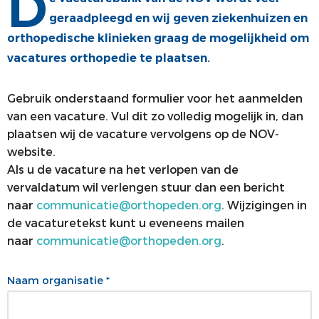
D
geraadpleegd en wij geven ziekenhuizen en
ALV
VACATUREBANK
orthopedische klinieken graag de mogelijkheid om
PRIJZEN EN LEZINGEN
PERSCONTACT
vacatures orthopedie te plaatsen.
STATUTEN EN REGLEMENTEN
PATIËNTENVOORLICHTING
Gebruik onderstaand formulier voor het aanmelden
MEDISCHE INDUSTRIE
van een vacature. Vul dit zo volledig mogelijk in, dan
plaatsen wij de vacature vervolgens op de NOV-
GEDRAGSREGELS
website.
Als u de vacature na het verlopen van de
vervaldatum wil verlengen stuur dan een bericht
naar
communicatie@orthopeden.org
. Wijzigingen in
de vacaturetekst kunt u eveneens mailen
naar
communicatie@orthopeden.org
.
Naam organisatie *