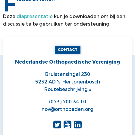
F
ALV
VACATUREBANK
Deze
diapresentatie
kun je
downloaden om bij een
PRIJZEN EN LEZINGEN
PERSCONTACT
discussie te te gebruiken ter ondersteuning.
STATUTEN EN REGLEMENTEN
PATIËNTENVOORLICHTING
MEDISCHE INDUSTRIE
CONTACT
GEDRAGSREGELS
Nederlandse Orthopaedische Vereniging
Bruistensingel 230
5232 AD 's-Hertogenbosch
Routebeschrijving »
(073) 700 34 10
nov@orthopeden.org