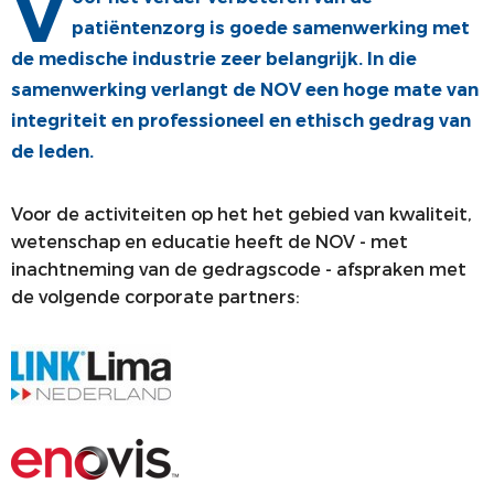
V
patiëntenzorg is goede samenwerking met
ALV
VACATUREBANK
de medische industrie zeer belangrijk. In die
PRIJZEN EN LEZINGEN
PERSCONTACT
samenwerking verlangt de NOV een hoge mate van
STATUTEN EN REGLEMENTEN
PATIËNTENVOORLICHTING
integriteit en professioneel en ethisch gedrag van
de leden.
MEDISCHE INDUSTRIE
GEDRAGSREGELS
Voor de activiteiten op het het gebied van kwaliteit,
wetenschap en educatie heeft de NOV - met
inachtneming van de gedragscode - afspraken met
de volgende corporate partners: