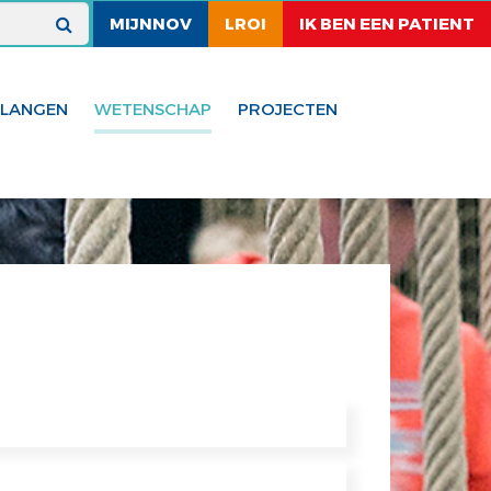
MIJNNOV
LROI
IK BEN EEN PATIENT
ELANGEN
WETENSCHAP
PROJECTEN