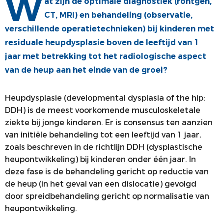
W
at zijn de optimale diagnostiek (röntgen,
ALV
VACATUREBANK
CT, MRI) en behandeling (observatie,
verschillende operatietechnieken) bij kinderen met
PRIJZEN EN LEZINGEN
PERSCONTACT
residuale heupdysplasie boven de leeftijd van 1
STATUTEN EN REGLEMENTEN
PATIËNTENVOORLICHTING
jaar met betrekking tot het radiologische aspect
van de heup aan het einde van de groei?
MEDISCHE INDUSTRIE
GEDRAGSREGELS
Heupdysplasie (developmental dysplasia of the hip;
DDH) is de meest voorkomende musculoskeletale
ziekte bij jonge kinderen. Er is consensus ten aanzien
van initiële behandeling tot een leeftijd van 1 jaar,
zoals beschreven in de richtlijn DDH (dysplastische
heupontwikkeling) bij kinderen onder één jaar. In
deze fase is de behandeling gericht op reductie van
de heup (in het geval van een dislocatie) gevolgd
door spreidbehandeling gericht op normalisatie van
heupontwikkeling.