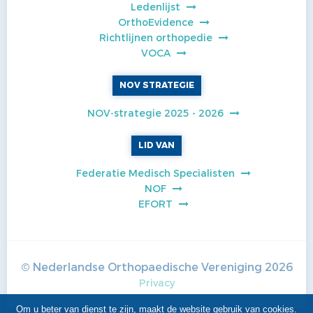
Ledenlijst
OrthoEvidence
Richtlijnen orthopedie
VOCA
NOV STRATEGIE
NOV-strategie 2025 - 2026
LID VAN
Federatie Medisch Specialisten
NOF
EFORT
© Nederlandse Orthopaedische Vereniging
2026
Privacy
Om u beter van dienst te zijn, maakt de website gebruik van
cookies
.