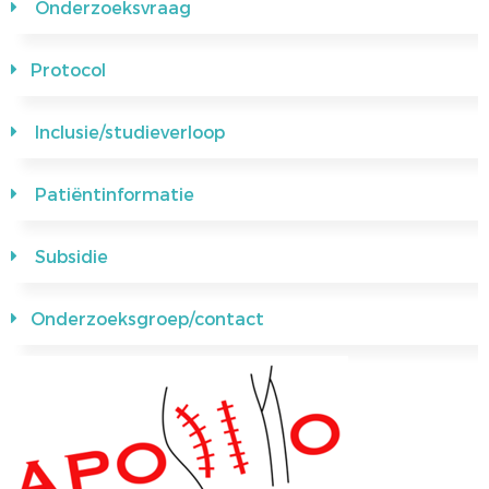
Onderzoeksvraag
ALV
VACATUREBANK
Protocol
PRIJZEN EN LEZINGEN
PERSCONTACT
STATUTEN EN REGLEMENTEN
PATIËNTENVOORLICHTING
Inclusie/studieverloop
MEDISCHE INDUSTRIE
Patiëntinformatie
GEDRAGSREGELS
Subsidie
Onderzoeksgroep/contact