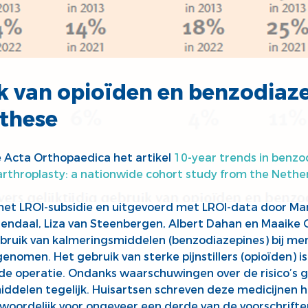
ik van opioïden en benzodiaz
othese
 Acta Orthopaedica het artikel
10-year trends in benzod
arthroplasty: a nationwide cohort study from the Nethe
met LROI-subsidie en uitgevoerd met LROI-data door Ma
Rosendaal, Liza van Steenbergen, Albert Dahan en Maaik
bruik van kalmeringsmiddelen (benzodiazepines) bij me
enomen. Het gebruik van sterke pijnstillers (opioïden) is 
de operatie. Ondanks waarschuwingen over de risico’s g
ddelen tegelijk. Huisartsen schreven deze medicijnen h
ordelijk voor ongeveer een derde van de voorschrifte