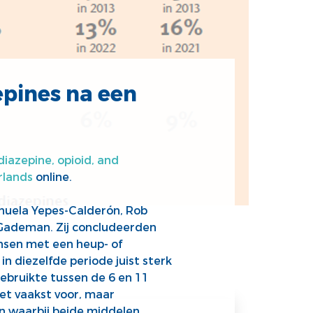
epines na een
iazepine, opioid, and
rlands
online.
nuela Yepes-Calderón, Rob
e Gademan. Zij concludeerden
nsen met een heup- of
in diezelfde periode juist sterk
ebruikte tussen de 6 en 11
et vaakst voor, maar
n waarbij beide middelen