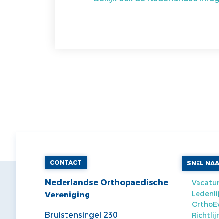
CONTACT
SNEL NA
Nederlandse Orthopaedische
Vacatur
Ledenli
Vereniging
OrthoE
Bruistensingel 230
Richtli