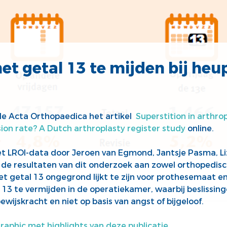
t getal 13 te mijden bij heu
de Acta Orthopaedica het
artikel
Superstition in arthrop
sion rate? A Dutch arthroplasty register study
online.
t LROI-data door Jeroen van Egmond, Jantsje Pasma, Li
 de resultaten van dit onderzoek aan zowel orthopedisch
et getal 13 ongegrond lijkt te zijn voor prothesemaat en
l 13 te vermijden in de operatiekamer, waarbij beslissi
wijskracht en niet op basis van angst of bijgeloof.
raphic met highlights van deze publicatie