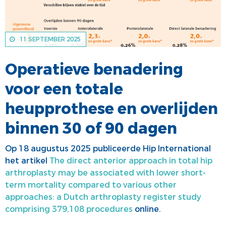
ALV
VACATUREBANK
PRIJZEN EN LEZINGEN
PERSCONTACT
11 SEPTEMBER 2025
STATUTEN EN REGLEMENTEN
PATIËNTENVOORLICHTING
Operatieve benadering
MEDISCHE INDUSTRIE
voor een totale
GEDRAGSREGELS
heupprothese en overlijden
binnen 30 of 90 dagen
Op 18 augustus 2025 publiceerde Hip International
het artikel
The direct anterior approach in total hip
arthroplasty may be associated with lower short-
term mortality compared to various other
approaches: a Dutch arthroplasty register study
comprising 379,108 procedures
online.