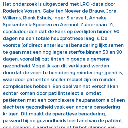
Het onderzoek is uitgevoerd met LROI-data door
Roderick Vossen, Gaby ten Noever de Brauw, Jore
Willems, Rienk Eshuis, Inger Sierevelt, Anneke
Spekenbrink-Spooren en Aernout Zuiderbaan.
Zij
concludeerden dat de kans op overlijden binnen 90
dagen na een totale heupprothese laag is. De
voorste (of direct anterieure) benadering lijkt samen
te gaan met een nog lagere sterfte binnen 30 en 90
dagen, vooral bij patiënten in goede algemene
gezondheid.
Mogelijk kan dit verklaard worden
doordat de voorste benadering minder ingrijpend is,
waardoor patiënten sneller mobiel zijn en minder
complicaties hebben. Een deel van het verschil kan
echter komen door patiëntselectie, omdat
patiënten met een complexere heupanatomie of een
slechtere gezondheid vaak een andere benadering
krijgen. Dit maakt de operatieve benadering,
passend bij de gezondheidstoestand van de patiënt,
een belangrijk aandachtspunt bij het plannen van