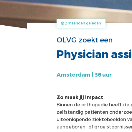
2 maanden geleden
OLVG zoekt een
Physician ass
Amsterdam | 36 uur
Zo maak jij impact
Binnen de orthopedie heeft de ph
zelfstandig patiënten onderzoe
uiteenlopende ziektebeelden van
aangeboren- of groeistoornisse