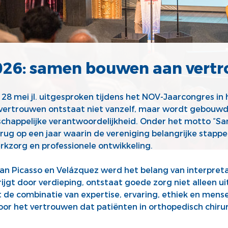
026: samen bouwen aan vert
8 mei jl. uitgesproken tijdens het NOV-Jaarcongres in h
 vertrouwen ontstaat niet vanzelf, maar wordt gebouwd
chappelijke verantwoordelijkheid. Onder het motto “
erug op een jaar waarin de vereniging belangrijke stapp
rkzorg en professionele ontwikkeling.
n Picasso en Velázquez werd het belang van interpreta
ijgt door verdieping, ontstaat goede zorg niet alleen uit 
 de combinatie van expertise, ervaring, ethiek en mense
voor het vertrouwen dat patiënten in orthopedisch chirur