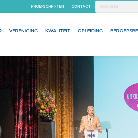
PROEFSCHRIFTEN
CONTACT
R
VERENIGING
KWALITEIT
OPLEIDING
BEROEPSB