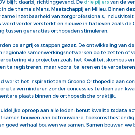
V blijft daarbij richtinggevend. De
drie pijlers
van de ve
in de thema’s Mens, Maatschappij en Milieu. Binnen de
urzame inzetbaarheid van zorgprofessionals, inclusivitei
erd verder versterkt en nieuwe initiatieven zoals de 
ng tussen generaties orthopeden stimuleren.
rden belangrijke stappen gezet. De ontwikkeling van de
m regionale samenwerkingsnetwerken op te zetten of v
verbetering via projecten zoals het Kwaliteitskompas en
en te registreren, maar vooral te leren en te verbeteren
d werkt het Inspiratieteam Groene Orthopedie aan co
org te verminderen zonder concessies te doen aan kwalit
inentere plaats binnen de orthopedische praktijk.
uidelijke oproep aan alle leden: benut kwaliteitsdata act
lijf samen bouwen aan betrouwbare, toekomstbestendig
Een goed verhaal bouwen we samen. Samen bouwen we b