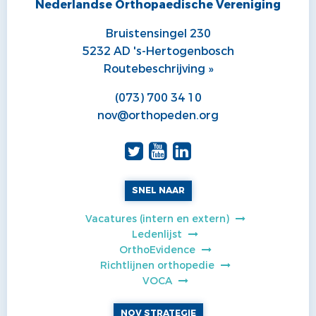
Nederlandse Orthopaedische Vereniging
ALV
VACATUREBANK
Bruistensingel 230
PRIJZEN EN LEZINGEN
PERSCONTACT
5232 AD 's-Hertogenbosch
Routebeschrijving »
STATUTEN EN REGLEMENTEN
PATIËNTENVOORLICHTING
(073) 700 34 10
MEDISCHE INDUSTRIE
nov@orthopeden.org
GEDRAGSREGELS
SNEL NAAR
Vacatures (intern en extern)
Ledenlijst
OrthoEvidence
Richtlijnen orthopedie
VOCA
NOV STRATEGIE