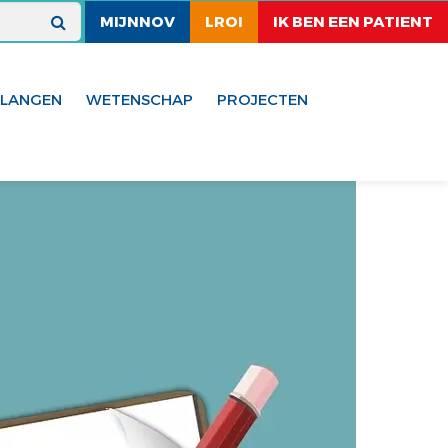
MIJNNOV
LROI
IK BEN EEN PATIENT
ELANGEN
WETENSCHAP
PROJECTEN