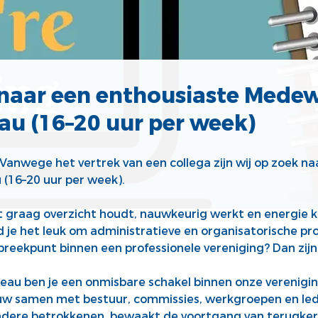
k naar een enthousiaste Mede
au (16–20 uur per week)
Vanwege het vertrek van een collega zijn wij op zoek n
(16–20 uur per week).
at graag overzicht houdt, nauwkeurig werkt en energie 
nd je het leuk om administratieve en organisatorische p
preekpunt binnen een professionele vereniging? Dan zijn 
au ben je een onmisbare schakel binnen onze verenigin
w samen met bestuur, commissies, werkgroepen en lede
andere betrokkenen, bewaakt de voortgang van terug