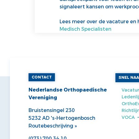
signaleert kansen om werkproce
Lees meer over de vacature en 
Medisch Specialisten
CONTACT
SNEL NA
Nederlandse Orthopaedische
Vacatur
Ledenli
Vereniging
OrthoE
Bruistensingel 230
Richtli
VOCA
5232 AD 's-Hertogenbosch
Routebeschrijving »
(073) 700 34 10