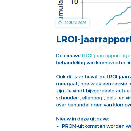
29 JUNI 2026
LROI-jaarrapport
De nieuwe
LROI-jaarrapportage
behandeling van klompvoeten
i
Ook dit
jaar
bevat
d
e LROI-jaar
meegaat, hoe
vaak een revi
sie 
zijn.
Je
vindt
bijv
oorbeeld
actuel
schouder-,
elleboog-, pols- en v
over
behandelingen van klompv
Nieuw in deze uitgave:
PROM-uitkomsten worden w