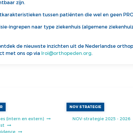
tbaar zijn.
iëntkarakteristieken tussen patiënten die wel en geen PRO
isie-ingrepen naar type ziekenhuis (algemene ziekenhui
ntdek de nieuwste inzichten uit de Nederlandse orthope
t met ons op via
lroi@orthopeden.org
.
AR
NOV STRATEGIE
es (intern en extern)
NOV-strategie 2025 - 2026
jst
vidence