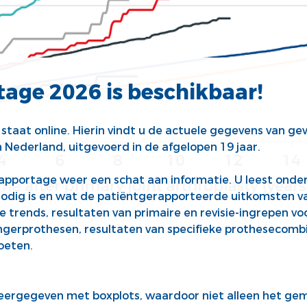
age 2026 is beschikbaar!
staat online.
Hierin vindt u de actuele gegevens van g
n Nederland,
uitgevoerd in de
afgelopen 19 jaar.
rapportage weer een schat aan informatie.
U leest onde
nodig
is en wat
de
patiëntgerapporteerde
uitkomsten
v
e trends
,
res
ultaten
van
primaire en revisie-ingrepen voo
ingerprothesen,
resultaten van
specifieke prothesecomb
oeten.
eergegeven met
boxplots, waardoor
niet alleen het g