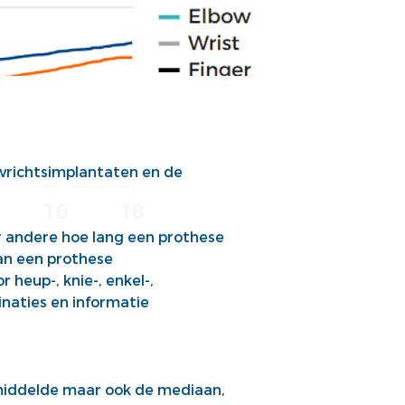
ewrichtsimplantaten en de
r andere
hoe lang
een
prothese
an een prothese
r heup-, knie-, enkel-,
inaties
en
informatie
emiddelde maar ook de mediaan,