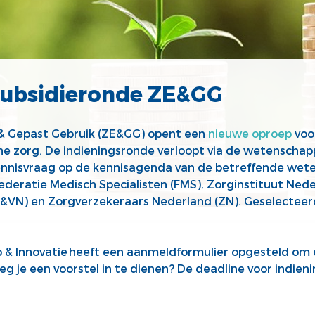
subsidieronde ZE&GG
& Gepast Gebruik (ZE&GG) opent een
nieuwe oproep
voo
he zorg. De indieningsronde verloopt via de wetenschapp
kennisvraag op de kennisagenda van de betreffende wete
ederatie Medisch Specialisten (FMS), Zorginstituut Ned
&VN) en Zorgverzekeraars Nederland (ZN). Geselecteerd
 Innovatie heeft een aanmeldformulier opgesteld om 
eg je een voorstel in te dienen? De deadline voor indien