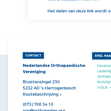
Het delen van deze link wordt 
CONTACT
SNEL NA
Nederlandse Orthopaedische
Vacatur
Ledenli
Vereniging
OrthoE
Bruistensingel 230
Richtli
VOCA
5232 AD 's-Hertogenbosch
Routebeschrijving »
(073) 700 34 10
nov@orthopeden.org