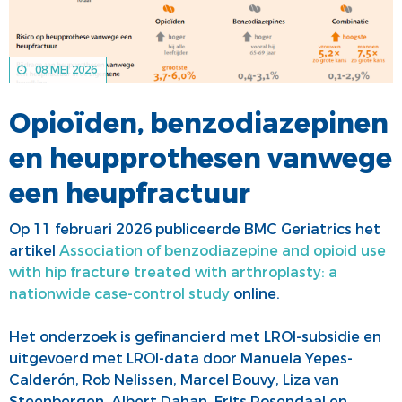
ALV
VACATUREBANK
PRIJZEN EN LEZINGEN
PERSCONTACT
08 MEI 2026
STATUTEN EN REGLEMENTEN
PATIËNTENVOORLICHTING
Opioïden, benzodiazepinen
MEDISCHE INDUSTRIE
en heupprothesen vanwege
GEDRAGSREGELS
een heupfractuur
Op 11 februari 2026 publiceerde BMC Geriatrics het
artikel
Association of benzodiazepine and opioid use
with hip fracture treated with arthroplasty: a
nationwide case-control study
online.
Het onderzoek is gefinancierd met LROI-subsidie en
uitgevoerd met LROI-data door Manuela Yepes-
Calderón, Rob Nelissen, Marcel Bouvy, Liza van
Steenbergen, Albert Dahan, Frits Rosendaal en