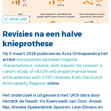
ALV
VACATUREBANK
PRIJZEN EN LEZINGEN
PERSCONTACT
08 MEI 2026
STATUTEN EN REGLEMENTEN
PATIËNTENVOORLICHTING
Revisies na een halve
MEDISCHE INDUSTRIE
knieprothese
GEDRAGSREGELS
Op 5 maart 2026 publiceerde Acta Orthopaedica het
artikel
Associations between hospital
characteristics, volume, and reasons for revision: a
cohort study of 48,029 unicompartmental knee
arthroplasties with 3,397 revisions from the Dutch
Arthroplasty Register
online.
Het onderzoek is uitgevoerd met LROI-data door
Hendrik de Raadt, Iris Koenraadt-van Oost, Anouk
Nijs, Anneke Spekenbrink-Spooren, Leon Elmans en