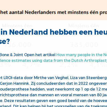
in Nederland hebben een heup
se?
Bone & Joint Open
het artikel
How many people in the Net
lence estimates using data from the Dutch Arthroplasty 
t LROI-data door Mirthe van Veghel, Liza van Steenber
Gerjon Hannink. Zij concludeerden dat in 2022 ongevee
chouderprothese hadden, wat neerkomt op 1 op de 12 men
ichtsprothese dan mannen en vooral mensen van 80 jaar
e. Deze resultaten geven een goed beeld van de hoeve
rland. Dit kan helpen bij het voorspellen van de toeko