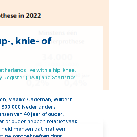
-, knie- of
herlands live with a hip, knee,
Register (LROI) and Statistics
gen, Maaike Gademan, Wilbert
r 800.000 Nederlanders
sen van 40 jaar of ouder.
 of ouder hebben relatief vaak
elheid mensen dat met een
mstige zorgbehoeften door