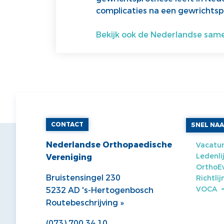
complicaties na een gewrichts
Bekijk ook de Nederlandse same
CONTACT
SNEL NA
Nederlandse Orthopaedische
Vacatur
Ledenli
Vereniging
OrthoE
Bruistensingel 230
Richtli
VOCA
5232 AD 's-Hertogenbosch
Routebeschrijving »
(073) 700 34 10